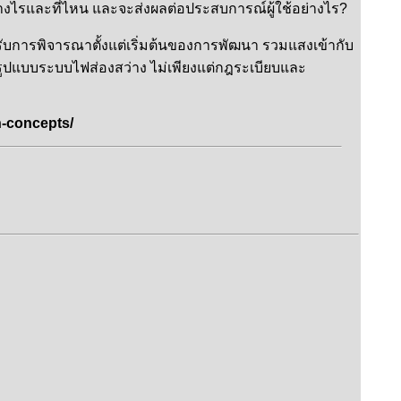
ไรและที่ไหน และจะส่งผลต่อประสบการณ์ผู้ใช้อย่างไร?
รับการพิจารณาตั้งแต่เริ่มต้นของการพัฒนา รวมแสงเข้ากับ
นารูปแบบระบบไฟส่องสว่าง ไม่เพียงแต่กฎระเบียบและ
gn-concepts/