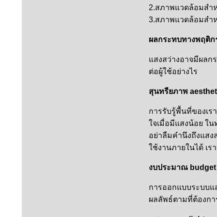
2.สภาพแวดล้อมสำหร
3.สภาพแวดล้อมสำหรั
ผลกระทบทางพฤติกรร
แสงสว่างอาจมีผลกร
ต่อผู้ใช้อย่างไร
สุนทรียภาพ aesthet
การรับรู้พื้นที่ขอ
ใจเมื่อมีแสงน้อย ใ
อย่าลืมคำนึงถึงแส
ใช้งานภายในได้ เร
งบประมาณ budget
การออกแบบระบบแสงสว
ผลลัพธ์ตามที่ต้องก