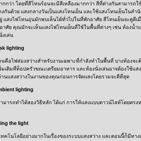
มากกว่า โดยที่สีโทนร้อนจะมีสีเหลืองมากกว่า สีที่ต่างกันสามารถใช้
่างกันด้วย แสงกลางวันเป็นแสงโทนเย็น และใช้แสงโทนเย็นในสำนักง
ยู่ แสงไฟโทนอุ่นมักพบเห็นได้ทั่วไปในที่พักอาศัย สีโทนเย็นจะดูดีเม
กอาศัย คุณมักจะเห็นแสงไฟโทนเย็นที่ใช้ในพื้นที่ต่างๆ เช่น ห้องน้
่งเล่น
k lighting
คือไฟส่องสว่างสำหรับงานเฉพาะที่กำลังทำในพื้นที่ บางห้องจะต้อง
ิ่มเติมที่ท็อปครัวขณะเตรียมอาหาร และห้องนั่งเล่นอาจต้องใช้แสงสว่
านแสงสว่างในงานของคุณก่อนการจัดแสงโดยรวมจะดีที่สุด
bient lighting
มารถทำได้สองวิธีหลัก ได้แก่ การให้แสงแบบดาวน์ไลท์โดยตรงห
ing the light
ทคโนโลยีอย่างมากในเรื่องของระบบแสงสว่าง และตอนนี้ก็มีทางเ