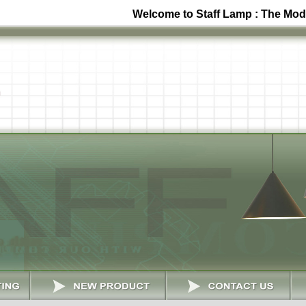
Welcome to Staff Lamp : The Modern office 