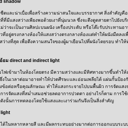
nd shadow
ูจืดชืดและน่าเบื่อเพื่อสร้างความน่าสนใจและบรรยากาศ สิ่งสำคัญ
ี่ที่มีแสงสว่างเพียงพอด้วยเงาที่นุ่มนวล ซึ่งจะดึงดูดสายตาไปยัง
 ไม่ว่าจะเป็นงานศิลปะบนผนัง เครื่องประดับ หรือโต๊ะรับประทานอ
วที่อยู่ตรงกลางห้องให้แสงสว่างตรงกลางห้องแต่ทำให้ผนังมืดลงเพื
ี่สว่างที่สุด เพื่อดึงความสนใจของผู้มาเยือนไปที่ผนังโดยรอบ ทำใ
ม direct and indirect light
ไฟเข้ามาในห้องโดยตรง มีความสว่างและมีทิศทางมากขึ้นทำให้ส
ซึ่งในเวลาต่อมาอาจทำให้ปวดศีรษะและอ่อนเพลียได้ แผ่นกั้นป้
องข้อต่อหรือคุณลักษณะ ทำให้แสงกระจายไปบนพื้นผิว การจัดแสง
การจัดแสงที่สม่ำเสมอช่วยลดอาการปวดตา อย่างไรก็ตาม การใช้แสงอ
ด้ ดังนั้นการทดลองโดยใช้แสงและเงาร่วมกันจึงเป็นสิ่งสำคัญ
light
ด้ในหลากหลายสี และมีผลกระทบอย่างมากต่อการออกแบบระบบไฟข