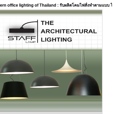
lighting of Thailand : รับผลิตโคมไฟสั่งทำตามแบบ โคมไฟสั่งท