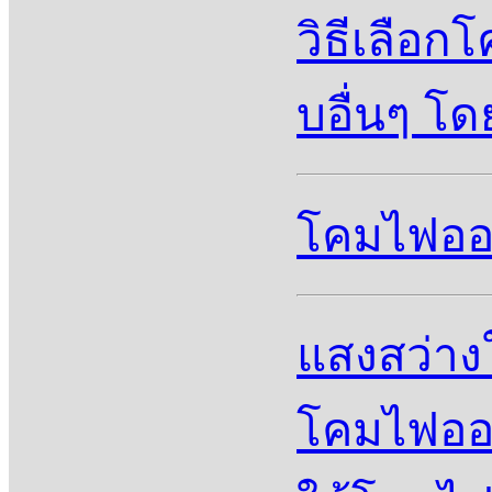
วิธีเลือ
บอื่นๆ โด
โคมไฟออฟ
แสงสว่าง
โคมไฟออฟ