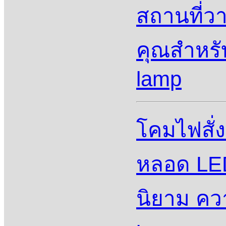
สถานที่ว
คุณสําหรั
lamp
โคมไฟสั่
หลอด LED
นิยาม คว