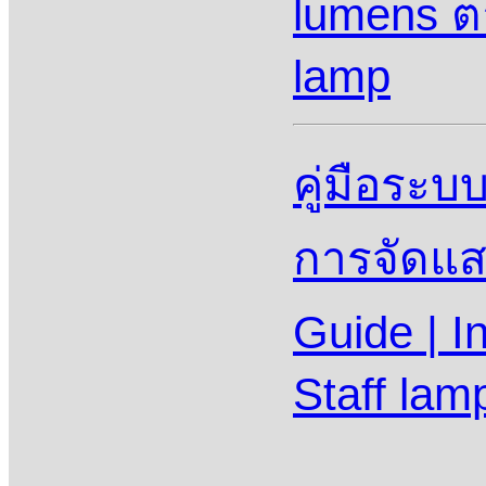
lumens ต
lamp
คู่มือระบ
การจัดแส
Guide | I
Staff lam