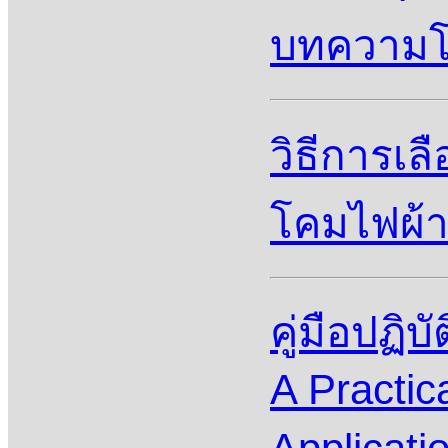
บทความโด
วิธีการเ
โคมไฟผ้าส
คู่มือปฏิบ
A Practic