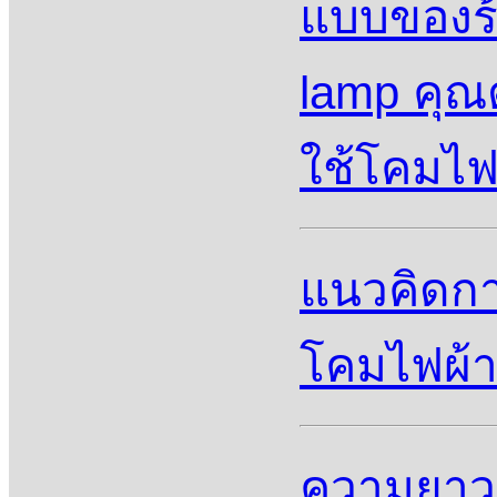
แบบของร้
lamp คุณ
ใช้โคมไฟผ
แนวคิดกา
โคมไฟผ้าส
ความยาว