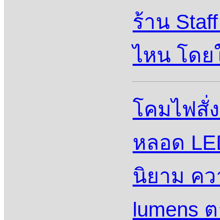
ร้าน Sta
ไหน โดยใ
โคมไฟสั่
หลอด LED
นิยาม คว
lumens ต