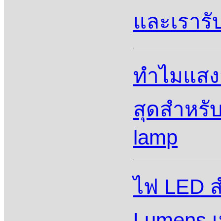
และเราร
ทําไมแสงส
สุดสําหรั
lamp
ไฟ LED สำ
Lumens เ