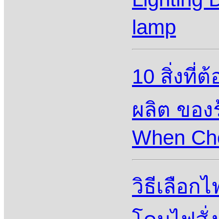
lamp
10 สิ่งที
ผลิต ของร
When Cho
วิธีเลือก