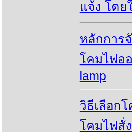
แจ้ง โดยใ
หลักการจ
โคมไฟออฟ
lamp
วิธีเลือ
โคมไฟสั่ง