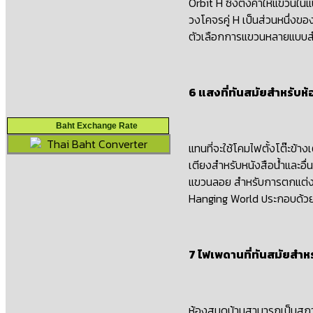
Orbit H ซึ่งตั้งค่าให้แขว
วงโคจรคู่ H เป็นส่วนหนึ่งขอ
ตัวเลือกการแขวนหลายแบบสํา
6 แสงที่ทันสมัยสําหรับ
Baht Exchange Rate
Thai Baht Converter
แทนที่จะใช้โคมไฟตั้งโต๊ะข้
เตียงสําหรับหนังสือน้ําและ
แขวนลอย สําหรับการตกแต่งภา
Hanging World ประกอบด้วยโค
7 ไฟเพดานที่ทันสมัยสําห
ห้องสมุดบ้านสามารถเป็นสถานที