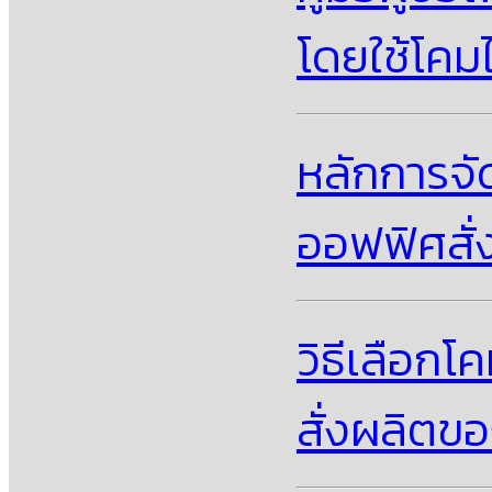
โดยใช้โคม
หลักการจั
ออฟฟิศสั่
วิธีเลือก
สั่งผลิตข