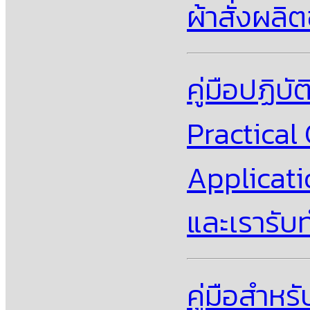
ผ้าสั่งผล
คู่มือปฏิบั
Practical
Applicati
และเรารั
คู่มือสําห