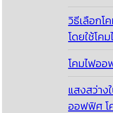
วิธีเลือกโ
โดยใช้โคม
โคมไฟออฟฟ
แสงสว่างใ
ออฟฟิศ โค