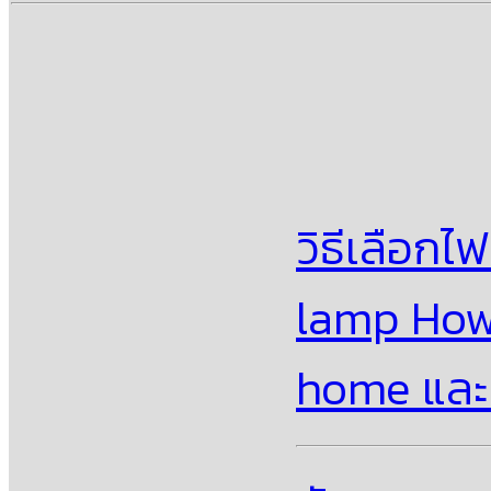
วิธีเลือกไ
lamp How
home และ