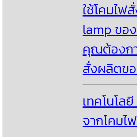
ใช้โคมไฟส
lamp ของเ
คุณต้องกา
สั่งผลิตข
เทคโนโลยี
จากโคมไฟส