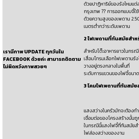
ด้วยปาฏิหาริย์ของรังไหมแต่ละ
กรุงเทพ ⁇ การออกแบบจี้ใช้
ด้วยความสูงของเพดาน 2.50 เมต
เมตรต่ํากว่าระดับเพดาน
2 ไฟเพดานที่ทันสมัยสํา
สําหรับโต๊ะอาหารยาวในกรณีน
เรามีภาพ UPDATE ทุกวันใน
เสื่อมโทรมเลือกไฟเพดานรังไ
FACEBOOK ด้วยค่ะ สามารถติดตาม
วางอยู่ตรงกลางในพื้นที่
ไม่ผิดหวังภาพสวยๆ
ระดับการแขวนของไฟจี้ขนาดเล
3 โคมไฟเพดานที่ทันสมัยส
แสงสว่างในครัวมักจะต้องทําห
เชื่อมต่อของโครงสร้างนั้นถ
ในกรณีนี้แสงไฟจี้ที่ทันสมัยส
ไฟส่องสว่างของงาน