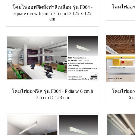
โคมไฟออฟฟิ
โคมไฟออฟฟิศสั่งทำสี่เหลี่ยม รุ่น F004 -
square dia w 6 cm h 7.5 cm D 125 x 125
cm
โคมไฟออฟฟิศ รุ่น F004 - P dia w 6 cm h
โคมไฟออฟฟิ
7.5 cm D 123 cm
6 