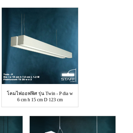
โคมไฟออฟฟิศ รุ่น Twin - P dia w
6 cm h 15 cm D 123 cm