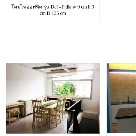
โคมไฟออฟฟิศ รุ่น Def - P dia w 9 cm h 9
cm D 135 cm