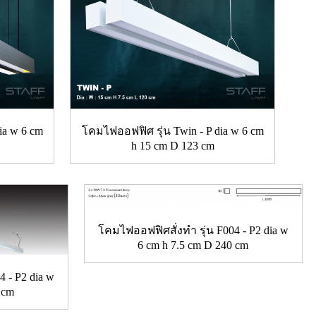
ia w 6 cm
โคมไฟออฟฟิศ รุ่น Twin - P dia w 6 cm
h 15 cm D 123 cm
โคมไฟออฟฟิศสั่งทำ รุ่น F004 - P2 dia w
6 cm h 7.5 cm D 240 cm
 - P2 dia w
 cm