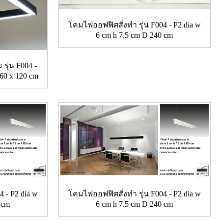
โคมไฟออฟฟิศสั่งทำ รุ่น F004 - P2 dia w
6 cm h 7.5 cm D 240 cm
รุ่น F004 -
 60 x 120 cm
 - P2 dia w
โคมไฟออฟฟิศสั่งทำ รุ่น F004 - P2 dia w
 cm
6 cm h 7.5 cm D 240 cm