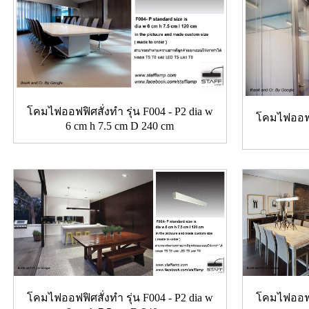
โคมไฟออฟฟิศสั่งทำ รุ่น F004 - P2 dia w
โคมไฟออฟฟิ
6 cm h 7.5 cm D 240 cm
โคมไฟออฟฟิศสั่งทำ รุ่น F004 - P2 dia w
โคมไฟออฟฟิ