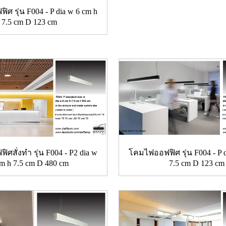
ศ รุ่น F004 - P dia w 6 cm h
7.5 cm D 123 cm
ศสั่งทำ รุ่น F004 - P2 dia w
โคมไฟออฟฟิศ รุ่น F004 - P d
cm h 7.5 cm D 480 cm
7.5 cm D 123 cm